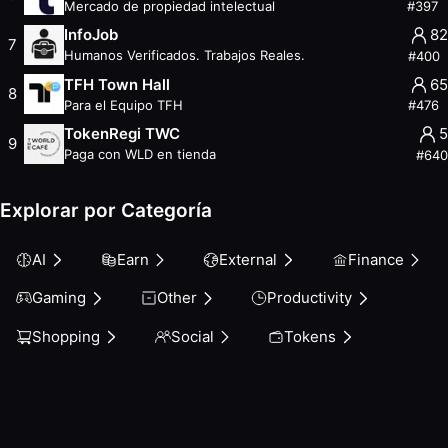
Mercado de propiedad intelectual
#
397
Other
InfoJob
82
Productivity
7
Humanos Verificados. Trabajos Reales.
#
400
Shopping
TFH Town Hall
65
Social
8
Para el Equipo TFH
#
476
Tokens
TokenRegi TWC
5
9
Paga con WLD en tienda
#
640
Explorar por Categoría
AI
Earn
External
Finance
Gaming
Other
Productivity
Shopping
Social
Tokens