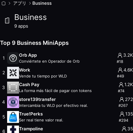
Business
アプリ
MiniApps
Business
Las MiniApps de Business ofrecen herramientas empresaria
Business
9
apps with
9.7K
weekly active users. Updated
August 20
Top
9
Business
MiniApps (
August 2026
)
9
apps
Orb App
— Rank #18
— 3.2K weekly users
— 756.7K total 
Work
— Rank #49
— 4.6K weekly users
— 291.4K total use
Top 9 Business MiniApps
Cash Pay
— Rank #74
— 1.2K weekly users
— 209.2K total
store139transfer
— Rank #267
— 272 weekly users
— 17.0K
Orb App
3.2K
1
True!Perks
— Rank #294
— 135 weekly users
— 16.4K total
Conviértete en Operador de Orb
#
18
Trampoline
— Rank #397
— 35 weekly users
— 4.0K total 
Work
4.6K
2
InfoJob
— Rank #400
— 82 weekly users
— 2.2K total use
Vende tu tiempo por WLD
#
49
TFH Town Hall
— Rank #476
— 65 weekly users
— 1.4K tot
Cash Pay
1.2K
3
TokenRegi TWC
— Rank #640
— 5 weekly users
— 394 tot
La forma más fácil de pagar con tokens
#
74
Other Categories
store139transfer
272
4
AI
Intercambia tu WLD por efectivo real.
#
267
Earn
True!Perks
135
5
External
Ser real tiene valor real.
#
294
Finance
Trampoline
35
Gaming
6