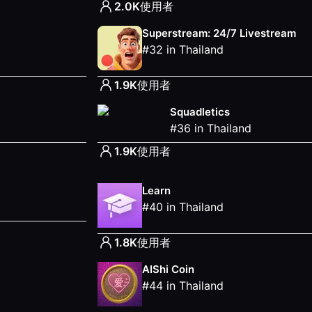
2.0K
使用者
Superstream: 24/7 Livestream
#
32
in
Thailand
1.9K
使用者
Squadletics
#
36
in
Thailand
1.9K
使用者
Learn
#
40
in
Thailand
1.8K
使用者
AIShi Coin
#
44
in
Thailand