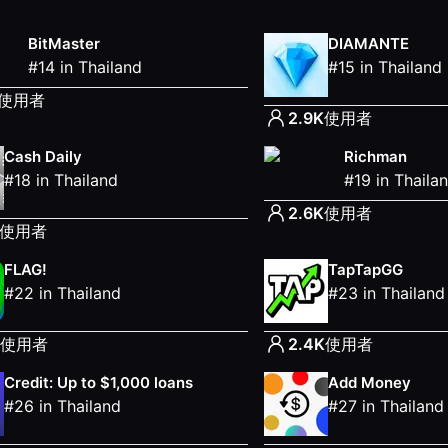
BitMaster
DIAMANTE
#
14
in
Thailand
#
15
in
Thailand
使用者
2.9K
使用者
Cash Daily
Richman
#
18
in
Thailand
#
19
in
Thaila
2.6K
使用者
使用者
FLAG!
TapTapGG
#
22
in
Thailand
#
23
in
Thailand
使用者
2.4K
使用者
Credit: Up to $1,000 loans
Add Money
#
26
in
Thailand
#
27
in
Thailand