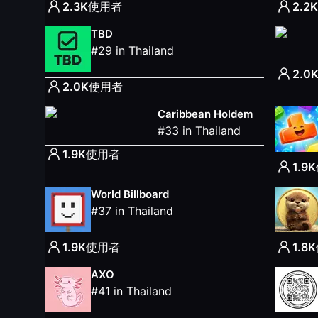
2.3K
使用者
2.2K
TBD
#
29
in
Thailand
2.0
2.0K
使用者
Caribbean Holdem
#
33
in
Thailand
1.9K
使用者
1.9K
World Billboard
#
37
in
Thailand
1.9K
使用者
1.8K
AXO
#
41
in
Thailand