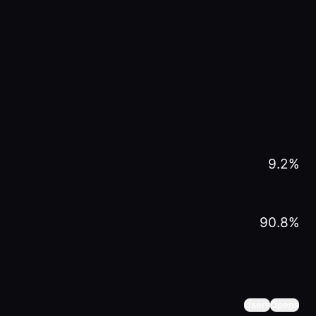
9.2
%
90.8
%
Users
Opens