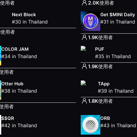
使用者
2.0K
使用者
Next Block
Get $MINI Daily
#
30
in
Thailand
#
31
in
Thailand
K
使用者
1.9K
使用者
COLOR JAM
PUF
#
34
in
Thailand
#
35
in
Thailand
1.9K
使用者
使用者
Otter Hub
TApp
#
38
in
Thailand
#
39
in
Thailand
1.8K
使用者
使用者
$$QR
ORB
#
42
in
Thailand
#
43
in
Thailand