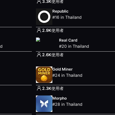
3.3K
使用者
Republic
#
16
in
Thailand
2.9K
使用者
Real Card
nd
#
20
in
Thailand
2.6K
使用者
Gold Miner
#
24
in
Thailand
2.3K
使用者
Morpho
#
28
in
Thailand