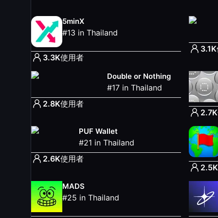
5minX
#
13
in
Thailand
3.1K
3.3K
使用者
Double or Nothing
#
17
in
Thailand
2.8K
使用者
2.7K
PUF Wallet
#
21
in
Thailand
2.6K
使用者
2.5K
MADS
#
25
in
Thailand