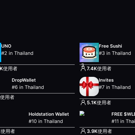
UNO
Free Sushi
#
2
in
Thailand
#
3
in
Thailand
3
4K
使用者
7.4K
使用者
DropWallet
Invites
#
6
in
Thailand
#
7
in
Thailand
使用者
5.1K
使用者
Holdstation Wallet
FREE $WL
#
10
in
Thailand
#
11
in
Tha
K
使用者
3.9K
使用者