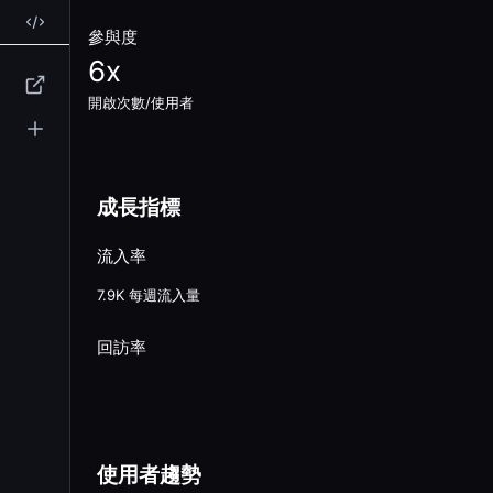
參與度
6
x
開啟次數/使用者
成長指標
流入率
7.9K
每週流入量
回訪率
使用者趨勢