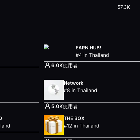
57.3K
EARN HUB!
#
4
in
Thailand
6.0K
使用者
Network
#
8
in
Thailand
5.0K
使用者
D
THE BOX
iland
#
12
in
Thailand