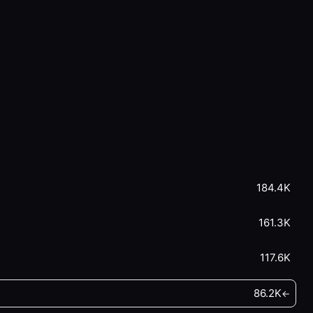
184.4K
161.3K
117.6K
86.2K
←