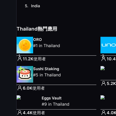
5
.
India
Thailand熱門應用
ORO
#
1
in
Thailand
1
2
11.2K
使用者
10.
Sushi Staking
#
5
in
Thailand
5.2K
6.0K
使用者
Eggs Vault
#
9
in
Thailand
4.4K
使用者
4.0