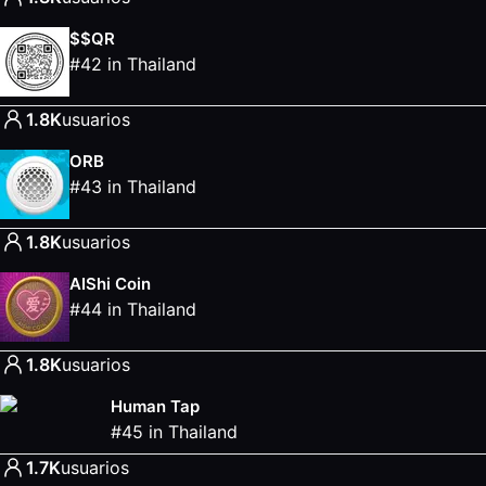
$$QR
#
42
in
Thailand
1.8K
usuarios
ORB
#
43
in
Thailand
1.8K
usuarios
AIShi Coin
#
44
in
Thailand
1.8K
usuarios
Human Tap
#
45
in
Thailand
1.7K
usuarios