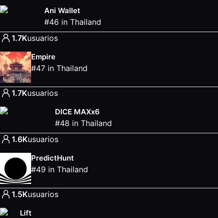
Ani Wallet
#
46
in
Thailand
1.7K
usuarios
Empire
#
47
in
Thailand
1.7K
usuarios
DICE MAXx6
#
48
in
Thailand
1.6K
usuarios
PredictHunt
#
49
in
Thailand
1.5K
usuarios
Lift