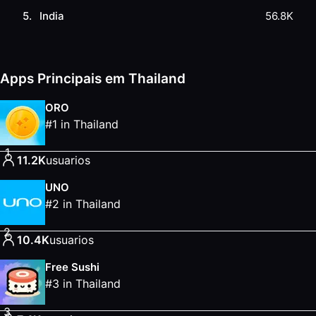
5
.
India
56.8K
Apps Principais em Thailand
ORO
#
1
in
Thailand
1
11.2K
usuarios
UNO
#
2
in
Thailand
2
10.4K
usuarios
Free Sushi
#
3
in
Thailand
3