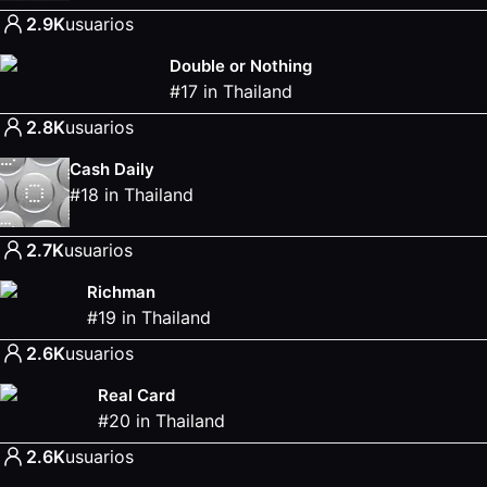
2.9K
usuarios
Double or Nothing
#
17
in
Thailand
2.8K
usuarios
Cash Daily
#
18
in
Thailand
2.7K
usuarios
Richman
#
19
in
Thailand
2.6K
usuarios
Real Card
#
20
in
Thailand
2.6K
usuarios