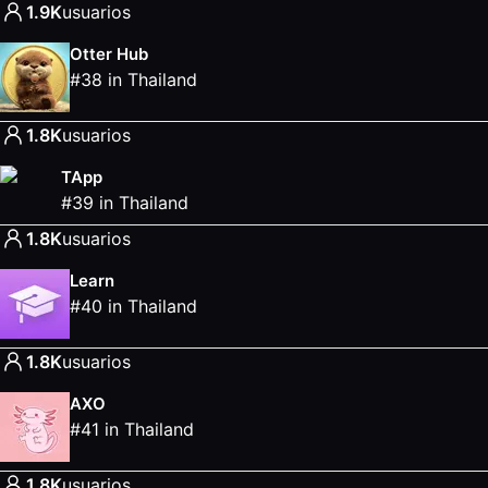
1.9K
usuarios
Otter Hub
#
38
in
Thailand
1.8K
usuarios
TApp
#
39
in
Thailand
1.8K
usuarios
Learn
#
40
in
Thailand
1.8K
usuarios
AXO
#
41
in
Thailand
1.8K
usuarios