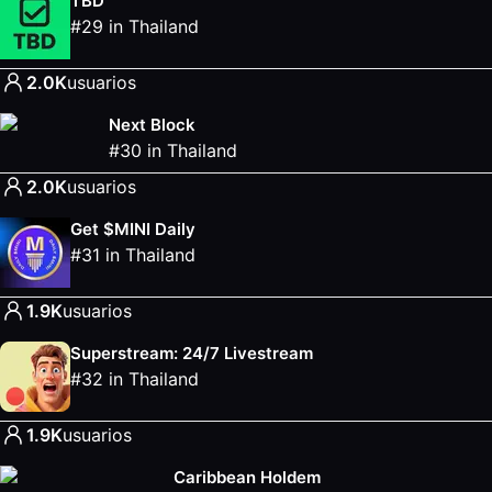
TBD
#
29
in
Thailand
2.0K
usuarios
Next Block
#
30
in
Thailand
2.0K
usuarios
Get $MINI Daily
#
31
in
Thailand
1.9K
usuarios
Superstream: 24/7 Livestream
#
32
in
Thailand
1.9K
usuarios
Caribbean Holdem