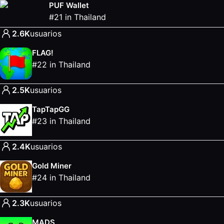
PUF Wallet
#
21
in
Thailand
2.6K
usuarios
FLAG!
#
22
in
Thailand
2.5K
usuarios
TapTapGG
#
23
in
Thailand
2.4K
usuarios
Gold Miner
#
24
in
Thailand
2.3K
usuarios
MADS