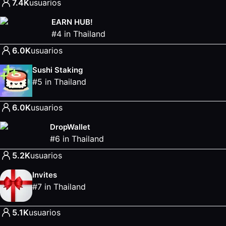
7.4K
usuarios
EARN HUB!
#
4
in
Thailand
6.0K
usuarios
Sushi Staking
#
5
in
Thailand
6.0K
usuarios
DropWallet
#
6
in
Thailand
5.2K
usuarios
Invites
#
7
in
Thailand
5.1K
usuarios