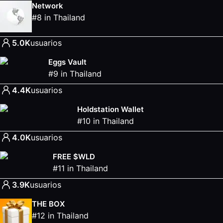
Network
#
8
in
Thailand
5.0K
usuarios
Eggs Vault
#
9
in
Thailand
4.4K
usuarios
Holdstation Wallet
#
10
in
Thailand
4.0K
usuarios
FREE $WLD
#
11
in
Thailand
3.9K
usuarios
THE BOX
#
12
in
Thailand