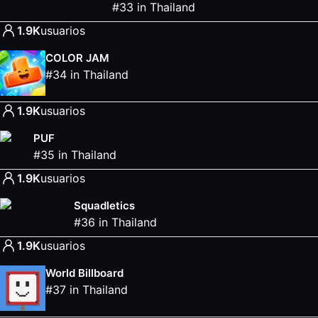
#
33
in
Thailand
1.9K
usuarios
COLOR JAM
#
34
in
Thailand
1.9K
usuarios
PUF
#
35
in
Thailand
1.9K
usuarios
Squadletics
#
36
in
Thailand
1.9K
usuarios
World Billboard
#
37
in
Thailand