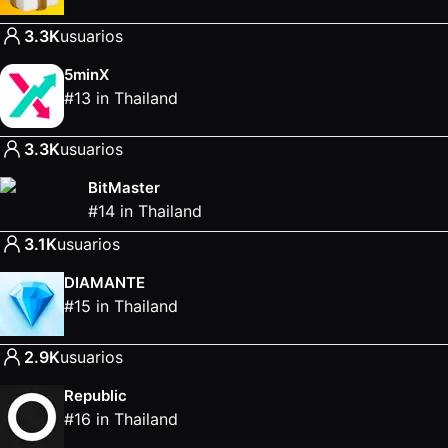
3.3K
usuarios
5minX
#
13
in
Thailand
3.3K
usuarios
BitMaster
#
14
in
Thailand
3.1K
usuarios
DIAMANTE
#
15
in
Thailand
2.9K
usuarios
Republic
#
16
in
Thailand