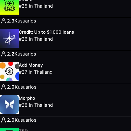
#
25
in
Thailand
2.3K
usuarios
Credit: Up to $1,000 loans
#
26
in
Thailand
2.2K
usuarios
Add Money
#
27
in
Thailand
2.0K
usuarios
Morpho
#
28
in
Thailand
2.0K
usuarios