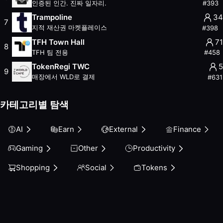
인증된 인간. 진짜 일자리.
#
393
Other
Trampoline
34
Productivity
7
지적 재산권 마켓플레이스
#
398
Shopping
TFH Town Hall
71
Social
8
TFH 팀 전용
#
458
Tokens
TokenRegi TWC
5
9
매장에서 WLD로 결제
#
631
카테고리별 탐색
AI
Earn
External
Finance
Gaming
Other
Productivity
Shopping
Social
Tokens