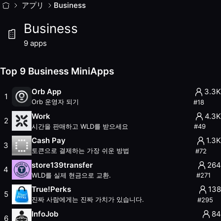
Business
アプリ
MiniApps
Business
Business MiniApps는 World App에서 기업 도구를 제
Business
9
apps with
9.4K
weekly active users. Updated
August 20
Top
9
Business
MiniApps (
August 2026
)
9
apps
Orb App
— Rank #18
— 3.3K weekly users
— 756.7K total 
Work
— Rank #49
— 4.3K weekly users
— 291.4K total use
Top 9 Business MiniApps
Cash Pay
— Rank #72
— 1.3K weekly users
— 209.2K total
store139transfer
— Rank #271
— 264 weekly users
— 17.0K
Orb App
3.3K
1
True!Perks
— Rank #295
— 138 weekly users
— 16.4K total
Orb 운영자 되기
#
18
InfoJob
— Rank #393
— 84 weekly users
— 2.2K total use
Work
4.3K
2
Trampoline
— Rank #398
— 34 weekly users
— 4.0K total 
시간을 판매하고 WLD를 받으세요
#
49
TFH Town Hall
— Rank #458
— 71 weekly users
— 1.4K tot
Cash Pay
1.3K
3
TokenRegi TWC
— Rank #631
— 5 weekly users
— 394 tota
토큰으로 결제하는 가장 쉬운 방법
#
72
Other Categories
store139transfer
264
4
AI
WLD를 실제 현금으로 교환.
#
271
Earn
True!Perks
138
5
External
진짜 사람에게는 진짜 가치가 있습니다.
#
295
Finance
InfoJob
84
Gaming
6