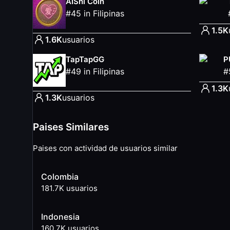
AIShi Coin
#
45
in
Filipinas
1.5K
1.6K
usuarios
TapTapGG
P
#
49
in
Filipinas
#
1.3K
1.3K
usuarios
Paises Similares
Paises con actividad de usuarios similar
Colombia
181.7K
usuarios
Indonesia
160.7K
usuarios