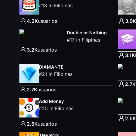
#
13
in
Filipinas
4.2K
usuarios
3.9K
Double or Nothing
#
17
in
Filipinas
3.2K
usuarios
3.1K
DIAMANTE
#
21
in
Filipinas
2.7K
2.7K
usuarios
Add Money
#
25
in
Filipinas
2.5K
2.5K
usuarios
THE BOX