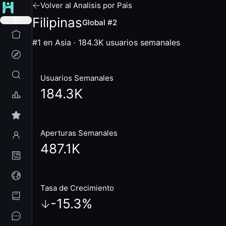
Volver al Analisis por Pais
Filipinas
Global #2
#1 en Asia
·
184.3K
usuarios semanales
Usuarios Semanales
184.3K
Aperturas Semanales
487.1K
Tasa de Crecimiento
-15.3
%