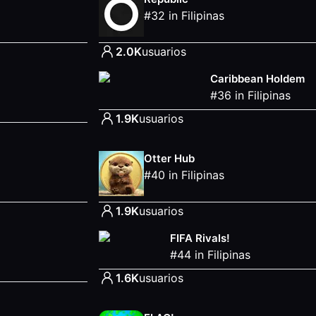
#
32
in
Filipinas
2.0K
usuarios
Caribbean Holdem
#
36
in
Filipinas
1.9K
usuarios
Otter Hub
#
40
in
Filipinas
1.9K
usuarios
FIFA Rivals!
#
44
in
Filipinas
1.6K
usuarios