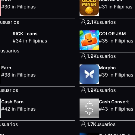
#
30
in
Filipinas
#
31
in
Filipinas
usuarios
2.1K
usuarios
RICK Loans
COLOR JAM
#
34
in
Filipinas
#
35
in
Filipinas
K
usuarios
1.9K
usuarios
Earn
Morpho
#
38
in
Filipinas
#
39
in
Filipinas
usuarios
1.9K
usuarios
Cash Earn
Cash Convert
#
42
in
Filipinas
#
43
in
Filipinas
usuarios
1.7K
usuarios