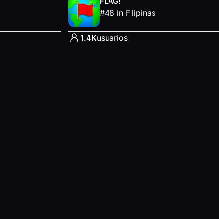
FLAG!
#
48
in
Filipinas
1.4K
usuarios