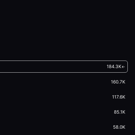
184.3K
←
160.7K
117.6K
85.1K
58.0K