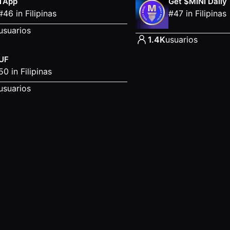
TApp
Get $MINI Daily
#
46
in
Filipinas
#
47
in
Filipinas
usuarios
1.4K
usuarios
UF
50
in
Filipinas
usuarios