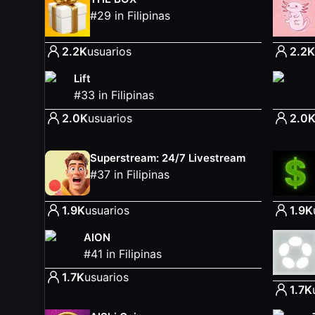
#
29
in
Filipinas
2.2K
usuarios
2.2K
Lift
#
33
in
Filipinas
2.0K
usuarios
2.0
Superstream: 24/7 Livestream
#
37
in
Filipinas
1.9K
usuarios
1.9K
AION
#
41
in
Filipinas
1.7K
usuarios
1.7K