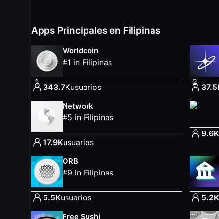
Apps Principales en Filipinas
Worldcoin
#
1
in
Filipinas
1
2
343.7K
usuarios
37.5
Network
#
5
in
Filipinas
9.6K
17.9K
usuarios
ORB
#
9
in
Filipinas
5.5K
usuarios
5.2K
Free Sushi