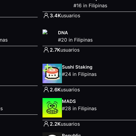
#
16
in
Filipinas
3.4K
usuarios
DNA
inas
#
20
in
Filipinas
2.7K
usuarios
Sushi Staking
#
24
in
Filipinas
2.6K
usuarios
MADS
as
#
28
in
Filipinas
2.2K
usuarios
Republic