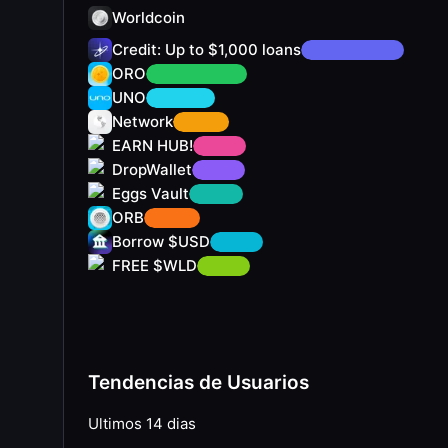
Worldcoin
Credit: Up to $1,000 loans
ORO
UNO
Network
EARN HUB!
DropWallet
Eggs Vault
ORB
Borrow $USD
FREE $WLD
Tendencias de Usuarios
Ultimos 14 dias