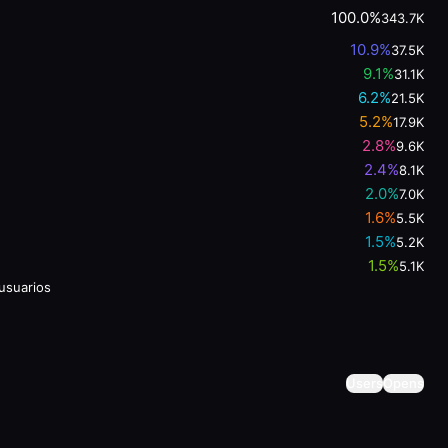
100.0%
343.7K
10.9
%
37.5K
9.1
%
31.1K
6.2
%
21.5K
5.2
%
17.9K
2.8
%
9.6K
2.4
%
8.1K
2.0
%
7.0K
1.6
%
5.5K
1.5
%
5.2K
1.5
%
5.1K
usuarios
Users
Opens