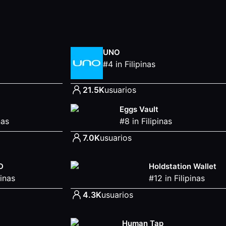
UNO
#
4
in
Filipinas
21.5K
usuarios
Eggs Vault
nas
#
8
in
Filipinas
7.0K
usuarios
D
Holdstation Wallet
pinas
#
12
in
Filipinas
4.3K
usuarios
Human Tap