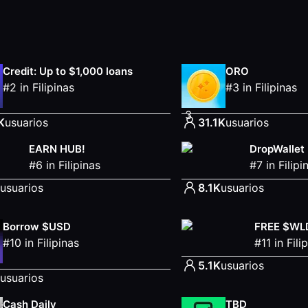
Credit: Up to $1,000 loans
ORO
#
2
in
Filipinas
#
3
in
Filipinas
3
K
usuarios
31.1K
usuarios
EARN HUB!
DropWallet
#
6
in
Filipinas
#
7
in
Filipi
usuarios
8.1K
usuarios
Borrow $USD
FREE $WL
#
10
in
Filipinas
#
11
in
Fili
5.1K
usuarios
usuarios
Cash Daily
TBD