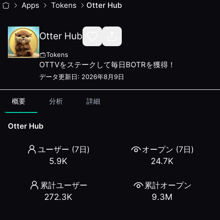
Otter Hub
Apps
— World Mini App Stats & Reviews
Tokens
Otter Hub
Otter Hubはあなたの日々のWeb3儀式です。毎朝無料の
Category:
Tokens
Otter Hub
Developer:
spit
Rank: #
57
Tokens
Users (7d):
5.9K
OTTVをステークして毎日BOTRを獲得！
Total Opens (7d):
24.7K
データ更新日
:
2026年8月9日
Total Users:
272.3K
Total Opens:
9.3M
概要
分析
詳細
Available since:
January 28, 2026
Wave 1 Reward:
630
WLD
Otter Hub
Developer Website:
https://otter.trading
Trend
ユーザー (7日)
オープン (7日)
7-day user change:
-3.0
%
5.9K
24.7K
Reviews (
4
)
Average Rating:
4.8
/ 5
累計ユーザー
累計オープン
Rating:
4
/5
| Usability:
4
/5
| Recommendation:
4
/5
| Reliabi
272.3K
9.3M
Otterverse inicio con Golden otter con GOTR luego paso a
Rating:
5
/5
| Usability:
5
/5
| Recommendation:
5
/5
| Reliabi