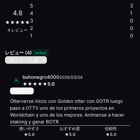
5
3
Nice and good
4.8
4
1
Rating:
5
/5
| Usability:
5
/5
| Recommendation:
5
/5
| Reliabi
3
0
It's an app that helps you manage OTTV and bill BOTR.
★
★
★
★
★
2
0
Rating:
5
/5
| Usability:
5
/5
| Recommendation:
5
/5
| Reliabi
4
レビュー
1
0
Otterverse inicio con Golden otter con GOTR luego paso a
Similar Apps
Worldcoin
— #
1
レビュー
(4)
Verified
ORO
— #
4
ORB
— #
5
buhonegro4000
2026/03/04
★
★
★
★
★
5.0
翻訳する
Otterverse inicio con Golden otter con GOTR luego
paso a OTTV uno de los primeros proyectos en
Worldchain y uno de los mejores. Anímense a hacer
stakimg y ganar BOTR
使いやすさ
おすすめ度
信頼性
★
5.0
★
5.0
★
5.0