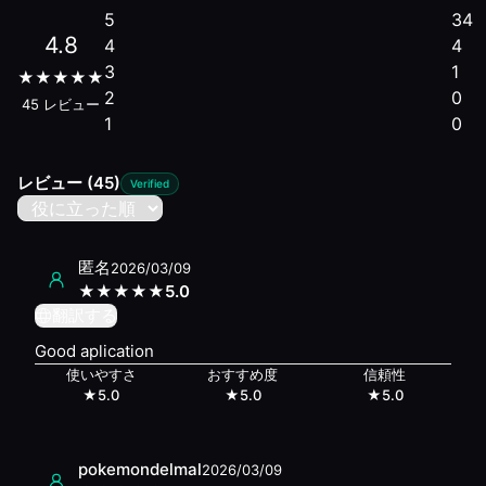
5
34
Rating:
4.7
/5
| Usability:
5
/5
| Recommendation:
5
/5
| Reliab
4.8
4
4
I congratulate this app for its countless daily airdrops as
3
1
Rating:
4.7
/5
| Usability:
4
/5
| Recommendation:
5
/5
| Reliab
★
★
★
★
★
2
0
verify good app
45
レビュー
1
0
Rating:
5
/5
| Usability:
5
/5
| Recommendation:
5
/5
| Reliabi
Gosto muito desta aplicação. Recomendo...
Rating:
5
/5
| Usability:
5
/5
| Recommendation:
5
/5
| Reliabi
レビュー
(45)
Verified
Good apps and very fun and favorites apps.you can earn by
Rating:
5
/5
| Usability:
5
/5
| Recommendation:
5
/5
| Reliabi
Excelente! Lo recomiendo encuestas y tareas fáciles y rápi
匿名
2026/03/09
Rating:
5
/5
| Usability:
5
/5
| Recommendation:
5
/5
| Reliabi
★
★
★
★
★
5.0
Buena aplicación para los que quieran reclamar fácilmente
翻訳する
Rating:
5
/5
| Usability:
5
/5
| Recommendation:
5
/5
| Reliabi
Good aplication
Very nice app, so many give away
使いやすさ
おすすめ度
信頼性
Rating:
3.7
/5
| Usability:
3
/5
| Recommendation:
4
/5
| Relia
★
5.0
★
5.0
★
5.0
Me encanta
Similar Apps
World ID Rewards
— #
2
pokemondelmal
2026/03/09