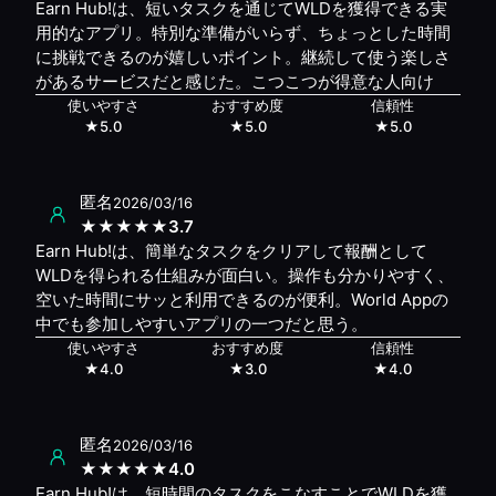
Earn Hub!は、短いタスクを通じてWLDを獲得できる実
用的なアプリ。特別な準備がいらず、ちょっとした時間
に挑戦できるのが嬉しいポイント。継続して使う楽しさ
があるサービスだと感じた。こつこつが得意な人向け
使いやすさ
おすすめ度
信頼性
★
5.0
★
5.0
★
5.0
匿名
2026/03/16
★
★
★
★
★
3.7
Earn Hub!は、簡単なタスクをクリアして報酬として
WLDを得られる仕組みが面白い。操作も分かりやすく、
空いた時間にサッと利用できるのが便利。World Appの
中でも参加しやすいアプリの一つだと思う。
使いやすさ
おすすめ度
信頼性
★
4.0
★
3.0
★
4.0
匿名
2026/03/16
★
★
★
★
★
4.0
Earn Hub!は、短時間のタスクをこなすことでWLDを獲