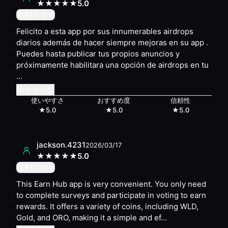
Lift
— #
22
★
★
★
★
★
5.0
TBD
— #
25
翻訳する
Felicito a esta app por sus innumerables airdrops
diarios además de hacer siempre mejoras en su app .
Puedes hasta publicar tus propios anuncios y
próximamente habilitara una opción de airdrops en tu
...
続きを読む
使いやすさ
おすすめ度
信頼性
★
5.0
★
5.0
★
5.0
jackson.4231
2026/03/17
★
★
★
★
★
5.0
翻訳する
This Earn Hub app is very convenient. You only need
to complete surveys and participate in voting to earn
rewards. It offers a variety of coins, including WLD,
Gold, and ORO, making it a simple and ef...