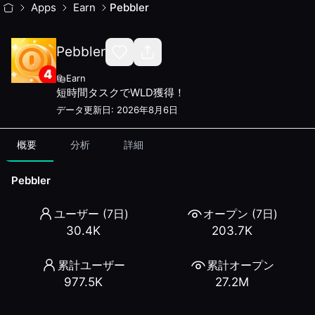
Pebbler
Apps
— World Mini App Stats & Reviews
Earn
Pebbler
短時間のタスクを完了してWLDやその他の報酬を獲得しまし
Category:
Earn
Pebbler
Developer:
Bridge Labs
Rank: #
11
Earn
Users (7d):
30.4K
短時間タスクでWLD獲得！
Total Opens (7d):
203.7K
データ更新日
:
2026年8月6日
Total Users:
977.5K
Total Opens:
27.2M
概要
分析
詳細
Available since:
January 28, 2026
Developer Website:
https://bridge.cm
Pebbler
Trend
7-day user change:
-7.1
%
ユーザー (7日)
オープン (7日)
Reviews (
45
)
30.4K
203.7K
Average Rating:
4.8
/ 5
Rating:
3
/5
| Usability:
3
/5
| Recommendation:
3
/5
| Reliabi
累計ユーザー
累計オープン
Me gusta la aplicación da recompensas pero me gustaría q
977.5K
27.2M
Rating:
5
/5
| Usability:
5
/5
| Recommendation:
5
/5
| Reliabi
Po prostu wspaniała aplikacja. Codziennie wiele ankiet. Pl