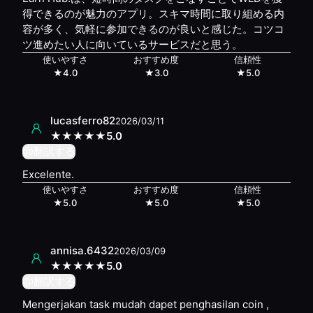
得できるのが魅力のアプリ。スキマ時間に取り組める内
容が多く、気軽に参加できるのが良いと感じた。コツコ
ツ進めたい人に向いているサービスだと思う。
使いやすさ
おすすめ度
信頼性
★
4.0
★
3.0
★
5.0
lucasferro82
2026/03/11
★
★
★
★
★
5.0
翻訳する
Excelente.
使いやすさ
おすすめ度
信頼性
★
5.0
★
5.0
★
5.0
annisa.6432
2026/03/09
★
★
★
★
★
5.0
翻訳する
Mengerjakan task mudah dapet penghasilan coin ,