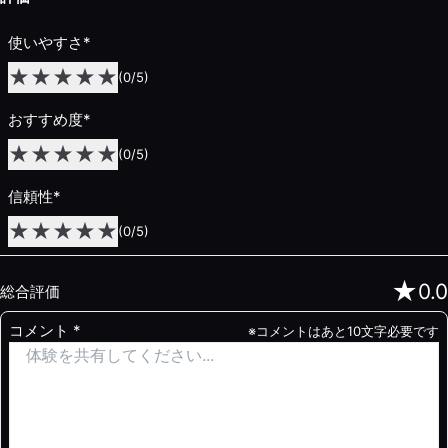
使いやすさ
*
★
★
★
★
★
(
0
/5)
おすすめ度
*
★
★
★
★
★
(
0
/5)
信頼性
*
★
★
★
★
★
(
0
/5)
★
0.0
総合評価
コメント
*
※コメントはあと10文字必要です