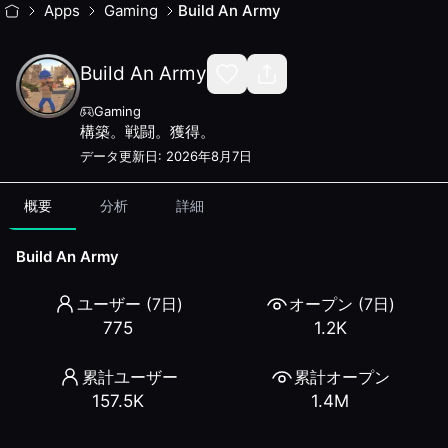
Build An Army
Apps
Gaming
— World Mini App Stats & Reviews
Build An Army
Build An Armyは、軍隊を構築し、敵を打ち破り、
Category:
Gaming
Build An Army
Developer:
Strategy Studio
Rank: #
95
Gaming
Users (7d):
775
構築。戦闘。獲得。
Total Opens (7d):
1.2K
データ更新日
:
2026年8月7日
Total Users:
157.5K
Total Opens:
1.4M
概要
分析
詳細
Available since:
January 28, 2026
Developer Website:
https://baa.strategystudio.world/
Build An Army
Trend
7-day user change:
-12.5
%
ユーザー (7日)
オープン (7日)
Similar Apps
775
1.2K
GlowCave
— #
7
Holdstation Wallet
— #
13
累計ユーザー
累計オープン
Humans vs AI
— #
17
157.5K
1.4M