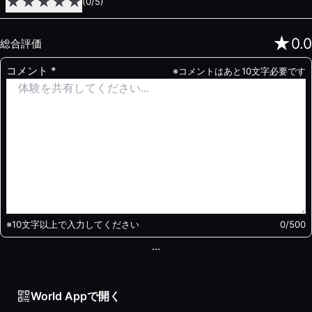
★
★
★
★
★
(
0
/5)
★
0.0
総合評価
コメント
*
※コメントはあと10文字必要です
※10文字以上で入力してください
0
/500
...
World Appで開く